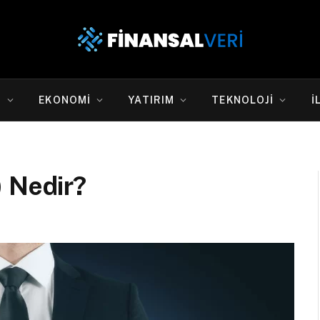
S
EKONOMI
YATIRIM
TEKNOLOJI
İ
) Nedir?