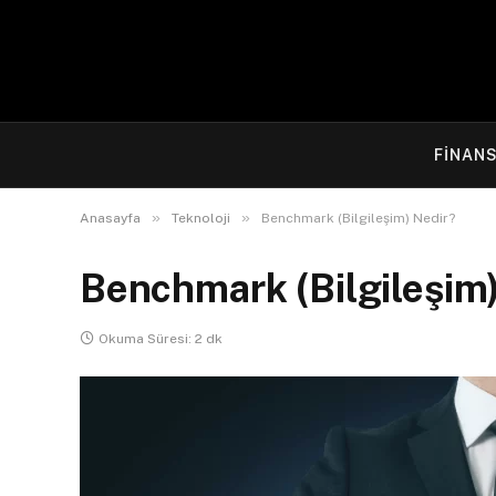
FINAN
»
»
Anasayfa
Teknoloji
Benchmark (Bilgileşim) Nedir?
Benchmark (Bilgileşim
Okuma Süresi: 2 dk